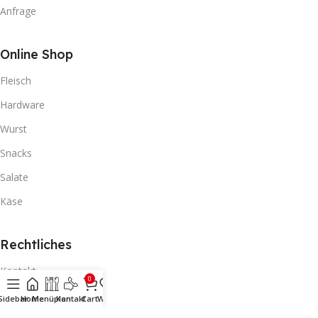
Anfrage
Online Shop
Fleisch
Hardware
Wurst
Snacks
Salate
Käse
Rechtliches
Kontakt
0
Datenschutz
Sidebar
Home
Menüplan
Kontakt
Cart
Wishlist